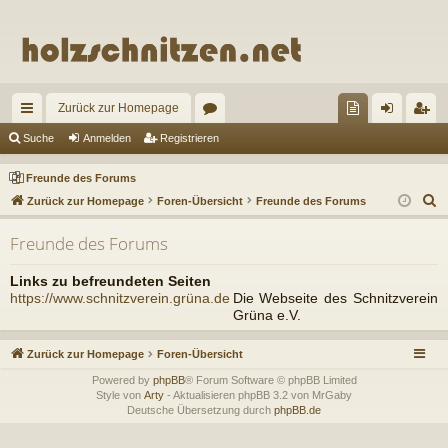
Zurück zur Homepage
ch
or
re
n
eg
Suche
Anmelden
Registrieren
ne
en
un
m
ist
Freunde des Forums
llz
de
el
rie
S
Zurück zur Homepage
Foren-Übersicht
Freunde des Forums
u
ug
de
de
re
Freunde des Forums
c
riff
s
n
n
h
Links zu befreundeten Seiten
Fo
e
https://www.schnitzverein.grüna.de
Die Webseite des Schnitzverein
Grüna e.V.
ru
m
Zurück zur Homepage
Foren-Übersicht
s
Powered by
phpBB
® Forum Software © phpBB Limited
Style von
Arty
- Aktualisieren phpBB 3.2 von MrGaby
Deutsche Übersetzung durch
phpBB.de