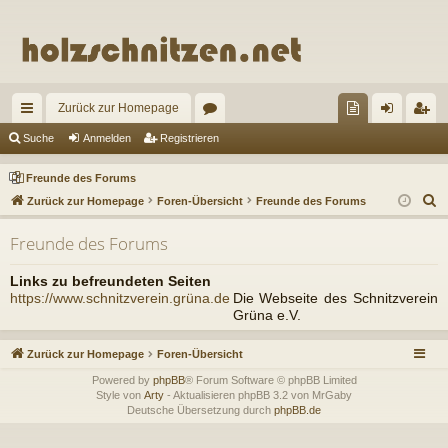
Zurück zur Homepage
ch
or
re
n
eg
Suche
Anmelden
Registrieren
ne
en
un
m
ist
Freunde des Forums
llz
de
el
rie
S
Zurück zur Homepage
Foren-Übersicht
Freunde des Forums
u
ug
de
de
re
Freunde des Forums
c
riff
s
n
n
h
Links zu befreundeten Seiten
Fo
e
https://www.schnitzverein.grüna.de
Die Webseite des Schnitzverein
Grüna e.V.
ru
m
Zurück zur Homepage
Foren-Übersicht
s
Powered by
phpBB
® Forum Software © phpBB Limited
Style von
Arty
- Aktualisieren phpBB 3.2 von MrGaby
Deutsche Übersetzung durch
phpBB.de