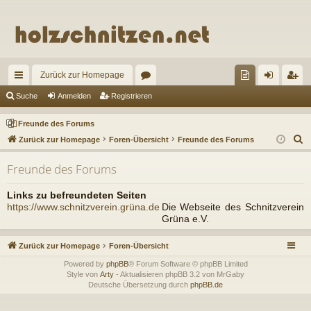
Zurück zur Homepage
ch
or
re
n
eg
Suche
Anmelden
Registrieren
ne
en
un
m
ist
Freunde des Forums
llz
de
el
rie
S
Zurück zur Homepage
Foren-Übersicht
Freunde des Forums
u
ug
de
de
re
Freunde des Forums
c
riff
s
n
n
h
Links zu befreundeten Seiten
Fo
e
https://www.schnitzverein.grüna.de
Die Webseite des Schnitzverein
Grüna e.V.
ru
m
Zurück zur Homepage
Foren-Übersicht
s
Powered by
phpBB
® Forum Software © phpBB Limited
Style von
Arty
- Aktualisieren phpBB 3.2 von MrGaby
Deutsche Übersetzung durch
phpBB.de