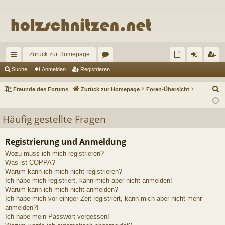
Zurück zur Homepage
ch
or
re
n
eg
Suche
Anmelden
Registrieren
ne
en
un
m
ist
S
Freunde des Forums
Zurück zur Homepage
Foren-Übersicht
llz
de
el
rie
u
c
ug
de
de
re
Häufig gestellte Fragen
h
riff
s
n
n
e
Registrierung und Anmeldung
Fo
Wozu muss ich mich registrieren?
ru
Was ist COPPA?
Warum kann ich mich nicht registrieren?
m
Ich habe mich registriert, kann mich aber nicht anmelden!
Warum kann ich mich nicht anmelden?
s
Ich habe mich vor einiger Zeit registriert, kann mich aber nicht mehr
anmelden?!
Ich habe mein Passwort vergessen!