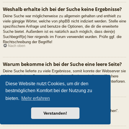
Weshalb erhalte ich bei der Suche keine Ergebnisse?
Deine Suche war möglicherweise zu allgemein gehalten und enthielt zu
viele gängige Wörter, welche von phpBB nicht indiziert werden. Stelle eine
spezifischere Anfrage und benutze die Optionen, die dir die erweiterte
Suche bietet. Außerdem ist es natürlich auch möglich, dass dein(e)
Suchbegriff(e) hier nirgends im Forum verwendet wurden. Prüfe ggf. die
Rechtschreibung der Begriffe!
Nach oben
Warum bekomme ich bei der Suche eine leere Seite?
Deine Suche lieferte zu viele Ergebnisse, somit konnte der Webserver sie
nicht verarbeiten. Benutze die erweiterte Suche und gib spezifischere
Suchbegriffe ein oder beschränke die Suche auf verschiedene Unterforen.
Diese Website nutzt Cookies, um dir den
Nach oben
bestmöglichen Komfort bei der Nutzung zu
bieten.
Mehr erfahren
Wie kann ich nach Mitgliedern suchen?
Gehe zur Mitgliederliste und klicke auf „Nach einem Mitglied suchen“.
Verstanden!
Nach oben