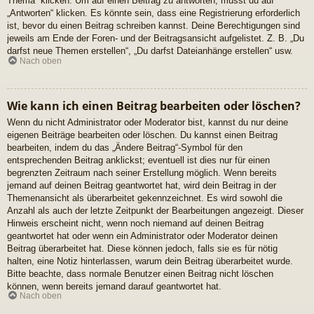
Thema“ klicken. Um auf einen Beitrag zu antworten, musst du auf
„Antworten“ klicken. Es könnte sein, dass eine Registrierung erforderlich
ist, bevor du einen Beitrag schreiben kannst. Deine Berechtigungen sind
jeweils am Ende der Foren- und der Beitragsansicht aufgelistet. Z. B. „Du
darfst neue Themen erstellen“, „Du darfst Dateianhänge erstellen“ usw.
Nach oben
Wie kann ich einen Beitrag bearbeiten oder löschen?
Wenn du nicht Administrator oder Moderator bist, kannst du nur deine
eigenen Beiträge bearbeiten oder löschen. Du kannst einen Beitrag
bearbeiten, indem du das „Ändere Beitrag“-Symbol für den
entsprechenden Beitrag anklickst; eventuell ist dies nur für einen
begrenzten Zeitraum nach seiner Erstellung möglich. Wenn bereits
jemand auf deinen Beitrag geantwortet hat, wird dein Beitrag in der
Themenansicht als überarbeitet gekennzeichnet. Es wird sowohl die
Anzahl als auch der letzte Zeitpunkt der Bearbeitungen angezeigt. Dieser
Hinweis erscheint nicht, wenn noch niemand auf deinen Beitrag
geantwortet hat oder wenn ein Administrator oder Moderator deinen
Beitrag überarbeitet hat. Diese können jedoch, falls sie es für nötig
halten, eine Notiz hinterlassen, warum dein Beitrag überarbeitet wurde.
Bitte beachte, dass normale Benutzer einen Beitrag nicht löschen
können, wenn bereits jemand darauf geantwortet hat.
Nach oben