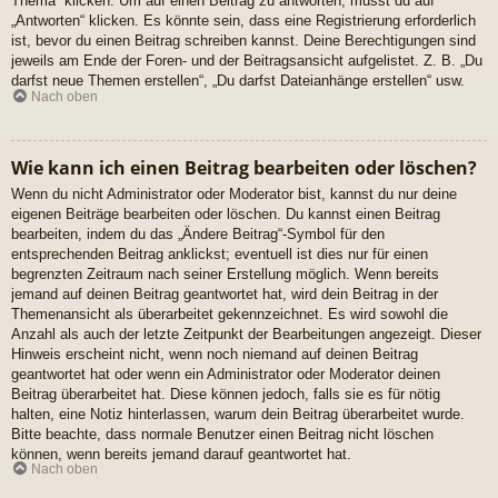
Thema“ klicken. Um auf einen Beitrag zu antworten, musst du auf
„Antworten“ klicken. Es könnte sein, dass eine Registrierung erforderlich
ist, bevor du einen Beitrag schreiben kannst. Deine Berechtigungen sind
jeweils am Ende der Foren- und der Beitragsansicht aufgelistet. Z. B. „Du
darfst neue Themen erstellen“, „Du darfst Dateianhänge erstellen“ usw.
Nach oben
Wie kann ich einen Beitrag bearbeiten oder löschen?
Wenn du nicht Administrator oder Moderator bist, kannst du nur deine
eigenen Beiträge bearbeiten oder löschen. Du kannst einen Beitrag
bearbeiten, indem du das „Ändere Beitrag“-Symbol für den
entsprechenden Beitrag anklickst; eventuell ist dies nur für einen
begrenzten Zeitraum nach seiner Erstellung möglich. Wenn bereits
jemand auf deinen Beitrag geantwortet hat, wird dein Beitrag in der
Themenansicht als überarbeitet gekennzeichnet. Es wird sowohl die
Anzahl als auch der letzte Zeitpunkt der Bearbeitungen angezeigt. Dieser
Hinweis erscheint nicht, wenn noch niemand auf deinen Beitrag
geantwortet hat oder wenn ein Administrator oder Moderator deinen
Beitrag überarbeitet hat. Diese können jedoch, falls sie es für nötig
halten, eine Notiz hinterlassen, warum dein Beitrag überarbeitet wurde.
Bitte beachte, dass normale Benutzer einen Beitrag nicht löschen
können, wenn bereits jemand darauf geantwortet hat.
Nach oben