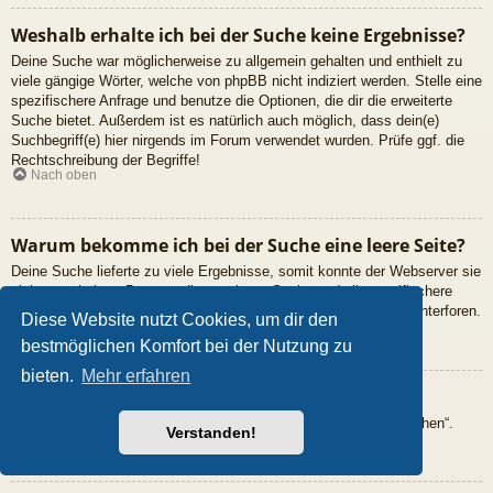
Weshalb erhalte ich bei der Suche keine Ergebnisse?
Deine Suche war möglicherweise zu allgemein gehalten und enthielt zu
viele gängige Wörter, welche von phpBB nicht indiziert werden. Stelle eine
spezifischere Anfrage und benutze die Optionen, die dir die erweiterte
Suche bietet. Außerdem ist es natürlich auch möglich, dass dein(e)
Suchbegriff(e) hier nirgends im Forum verwendet wurden. Prüfe ggf. die
Rechtschreibung der Begriffe!
Nach oben
Warum bekomme ich bei der Suche eine leere Seite?
Deine Suche lieferte zu viele Ergebnisse, somit konnte der Webserver sie
nicht verarbeiten. Benutze die erweiterte Suche und gib spezifischere
Suchbegriffe ein oder beschränke die Suche auf verschiedene Unterforen.
Diese Website nutzt Cookies, um dir den
Nach oben
bestmöglichen Komfort bei der Nutzung zu
bieten.
Mehr erfahren
Wie kann ich nach Mitgliedern suchen?
Gehe zur Mitgliederliste und klicke auf „Nach einem Mitglied suchen“.
Verstanden!
Nach oben