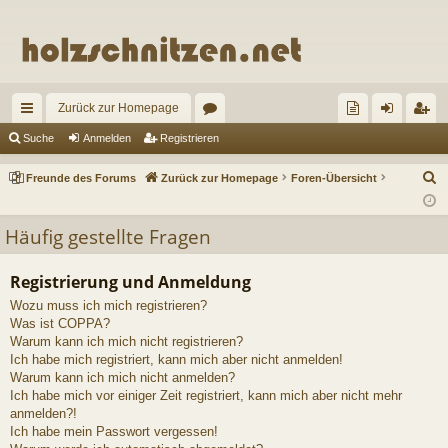
Zurück zur Homepage
ch
or
re
n
eg
Suche
Anmelden
Registrieren
ne
en
un
m
ist
S
Freunde des Forums
Zurück zur Homepage
Foren-Übersicht
llz
de
el
rie
u
c
ug
de
de
re
Häufig gestellte Fragen
h
riff
s
n
n
e
Registrierung und Anmeldung
Fo
Wozu muss ich mich registrieren?
ru
Was ist COPPA?
Warum kann ich mich nicht registrieren?
m
Ich habe mich registriert, kann mich aber nicht anmelden!
Warum kann ich mich nicht anmelden?
s
Ich habe mich vor einiger Zeit registriert, kann mich aber nicht mehr
anmelden?!
Ich habe mein Passwort vergessen!