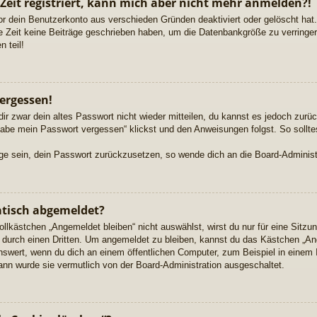
 Zeit registriert, kann mich aber nicht mehr anmelden?!
or dein Benutzerkonto aus verschieden Gründen deaktiviert oder gelöscht ha
re Zeit keine Beiträge geschrieben haben, um die Datenbankgröße zu verringern
 teil!
ergessen!
dir zwar dein altes Passwort nicht wieder mitteilen, du kannst es jedoch zur
habe mein Passwort vergessen“ klickst und den Anweisungen folgst. So sollte
Lage sein, dein Passwort zurückzusetzen, so wende dich an die Board-Administ
tisch abgemeldet?
kästchen „Angemeldet bleiben“ nicht auswählst, wirst du nur für eine Sitzu
durch einen Dritten. Um angemeldet zu bleiben, kannst du das Kästchen „A
nswert, wenn du dich an einem öffentlichen Computer, zum Beispiel in einem 
dann wurde sie vermutlich von der Board-Administration ausgeschaltet.