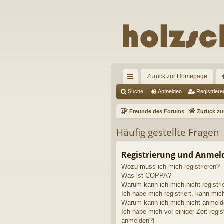
Zurück zur Homepage
ch
Suche
Anmelden
Registriere
ne
Freunde des Forums
Zurück z
llz
Häufig gestellte Fragen
ug
riff
Registrierung und Anme
Wozu muss ich mich registrieren?
Was ist COPPA?
Warum kann ich mich nicht registri
Ich habe mich registriert, kann mic
Warum kann ich mich nicht anmel
Ich habe mich vor einiger Zeit regis
anmelden?!