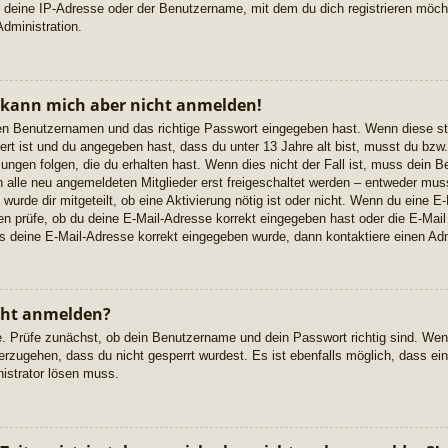
 deine IP-Adresse oder der Benutzername, mit dem du dich registrieren möcht
dministration.
, kann mich aber nicht anmelden!
igen Benutzernamen und das richtige Passwort eingegeben hast. Wenn diese s
ert ist und du angegeben hast, dass du unter 13 Jahre alt bist, musst du bzw. 
gen folgen, die du erhalten hast. Wenn dies nicht der Fall ist, muss dein Ben
alle neu angemeldeten Mitglieder erst freigeschaltet werden – entweder musst
 wurde dir mitgeteilt, ob eine Aktivierung nötig ist oder nicht. Wenn du eine E-
 prüfe, ob du deine E-Mail-Adresse korrekt eingegeben hast oder die E-Mail
ss deine E-Mail-Adresse korrekt eingegeben wurde, dann kontaktiere einen Adm
cht anmelden?
e. Prüfe zunächst, ob dein Benutzername und dein Passwort richtig sind. Wenn
erzugehen, dass du nicht gesperrt wurdest. Es ist ebenfalls möglich, dass ei
nistrator lösen muss.