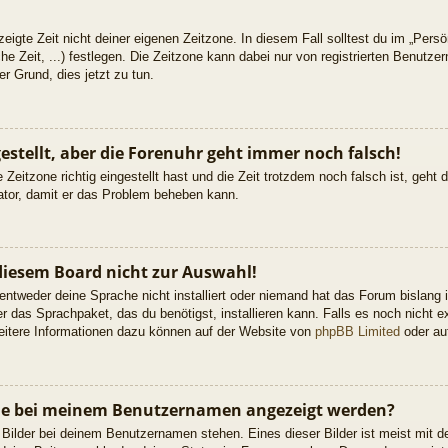
eigte Zeit nicht deiner eigenen Zeitzone. In diesem Fall solltest du im „Persön
he Zeit, ...) festlegen. Die Zeitzone kann dabei nur von registrierten Benutz
uter Grund, dies jetzt zu tun.
gestellt, aber die Forenuhr geht immer noch falsch!
 Zeitzone richtig eingestellt hast und die Zeit trotzdem noch falsch ist, geht
rator, damit er das Problem beheben kann.
diesem Board nicht zur Auswahl!
 entweder deine Sprache nicht installiert oder niemand hat das Forum bislang 
er das Sprachpaket, das du benötigst, installieren kann. Falls es noch nicht ex
itere Informationen dazu können auf der Website von
phpBB Limited
oder a
 die bei meinem Benutzernamen angezeigt werden?
 Bilder bei deinem Benutzernamen stehen. Eines dieser Bilder ist meist mit d