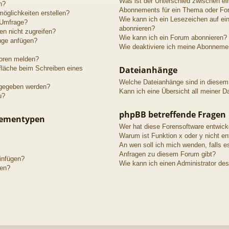
Was ist der Unterschied zwischen e
n?
Abonnements für ein Thema oder Fo
öglichkeiten erstellen?
Wie kann ich ein Lesezeichen auf e
 Umfrage?
abonnieren?
n nicht zugreifen?
Wie kann ich ein Forum abonnieren?
nge anfügen?
Wie deaktiviere ich meine Abonneme
toren melden?
fläche beim Schreiben eines
Dateianhänge
Welche Dateianhänge sind in diesem
igegeben werden?
Kann ich eine Übersicht all meiner D
u?
phpBB betreffende Fragen
hementypen
Wer hat diese Forensoftware entwick
Warum ist Funktion x oder y nicht en
An wen soll ich mich wenden, falls e
Anfragen zu diesem Forum gibt?
einfügen?
Wie kann ich einen Administrator de
gen?