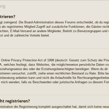
ung
trieren?
ngt zwingend. Die Board-Administration dieses Forums entscheidet, ob du regi
u als registriertes Mitglied Zugriff auf zusätzliche Funktionen, die Gästen ni
richten, E-Mail-Versand an andere Mitglieder, Beitritt zu Benutzergruppen und 
t und dir zahlreiche Vorteile bietet.
Online Privacy Protection Act of 1998 (deutsch: Gesetz zum Schutz der Priv
A, welches festlegt, dass Websites, die möglicherweise persönliche Daten vo
eziehungsweise des oder der Erziehungsberechtigten benötigen. Wenn du dir u
istrieren versuchst, zutrifft, ziehe einen rechtlichen Beistand zu Rate. Bitte
beratung anbieten kann und nicht die Anlaufstelle für Rechtsangelegenheiten 
ch mich wenden, falls es Beschwerden oder juristische Anfragen zu diesem Fo
t registrieren?
istration die Registrierung komplett ausgeschaltet hat, damit sich keine n