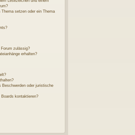
inem Lesezeichen und einem
rum?
in Thema setzen oder ein Thema
nts?
 Forum zulässig?
ateianhänge erhalten?
elt?
thalten?
s Beschwerden oder juristische
s Boards kontaktieren?