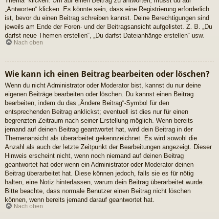
Thema“ klicken. Um auf einen Beitrag zu antworten, musst du auf
„Antworten“ klicken. Es könnte sein, dass eine Registrierung erforderlich
ist, bevor du einen Beitrag schreiben kannst. Deine Berechtigungen sind
jeweils am Ende der Foren- und der Beitragsansicht aufgelistet. Z. B. „Du
darfst neue Themen erstellen“, „Du darfst Dateianhänge erstellen“ usw.
Nach oben
Wie kann ich einen Beitrag bearbeiten oder löschen?
Wenn du nicht Administrator oder Moderator bist, kannst du nur deine
eigenen Beiträge bearbeiten oder löschen. Du kannst einen Beitrag
bearbeiten, indem du das „Ändere Beitrag“-Symbol für den
entsprechenden Beitrag anklickst; eventuell ist dies nur für einen
begrenzten Zeitraum nach seiner Erstellung möglich. Wenn bereits
jemand auf deinen Beitrag geantwortet hat, wird dein Beitrag in der
Themenansicht als überarbeitet gekennzeichnet. Es wird sowohl die
Anzahl als auch der letzte Zeitpunkt der Bearbeitungen angezeigt. Dieser
Hinweis erscheint nicht, wenn noch niemand auf deinen Beitrag
geantwortet hat oder wenn ein Administrator oder Moderator deinen
Beitrag überarbeitet hat. Diese können jedoch, falls sie es für nötig
halten, eine Notiz hinterlassen, warum dein Beitrag überarbeitet wurde.
Bitte beachte, dass normale Benutzer einen Beitrag nicht löschen
können, wenn bereits jemand darauf geantwortet hat.
Nach oben