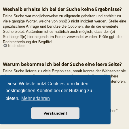
Weshalb erhalte ich bei der Suche keine Ergebnisse?
Deine Suche war möglicherweise zu allgemein gehalten und enthielt zu
viele gängige Wörter, welche von phpBB nicht indiziert werden. Stelle eine
spezifischere Anfrage und benutze die Optionen, die dir die erweiterte
Suche bietet. Außerdem ist es natürlich auch möglich, dass dein(e)
Suchbegriff(e) hier nirgends im Forum verwendet wurden. Prüfe ggf. die
Rechtschreibung der Begriffe!
Nach oben
Warum bekomme ich bei der Suche eine leere Seite?
Deine Suche lieferte zu viele Ergebnisse, somit konnte der Webserver sie
nicht verarbeiten. Benutze die erweiterte Suche und gib spezifischere
Suchbegriffe ein oder beschränke die Suche auf verschiedene Unterforen.
Diese Website nutzt Cookies, um dir den
Nach oben
bestmöglichen Komfort bei der Nutzung zu
bieten.
Mehr erfahren
Wie kann ich nach Mitgliedern suchen?
Gehe zur Mitgliederliste und klicke auf „Nach einem Mitglied suchen“.
Verstanden!
Nach oben