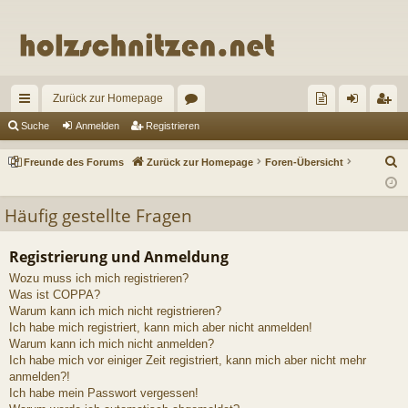
Zurück zur Homepage
ch
or
re
n
eg
Suche
Anmelden
Registrieren
ne
en
un
m
ist
S
Freunde des Forums
Zurück zur Homepage
Foren-Übersicht
llz
de
el
rie
u
c
ug
de
de
re
Häufig gestellte Fragen
h
riff
s
n
n
e
Registrierung und Anmeldung
Fo
Wozu muss ich mich registrieren?
ru
Was ist COPPA?
Warum kann ich mich nicht registrieren?
m
Ich habe mich registriert, kann mich aber nicht anmelden!
Warum kann ich mich nicht anmelden?
s
Ich habe mich vor einiger Zeit registriert, kann mich aber nicht mehr
anmelden?!
Ich habe mein Passwort vergessen!