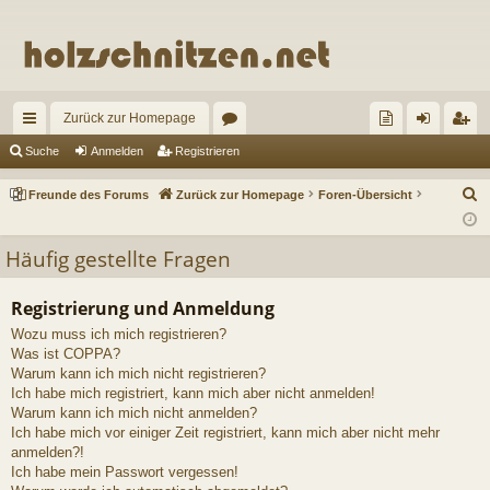
Zurück zur Homepage
ch
or
re
n
eg
Suche
Anmelden
Registrieren
ne
en
un
m
ist
S
Freunde des Forums
Zurück zur Homepage
Foren-Übersicht
llz
de
el
rie
u
c
ug
de
de
re
Häufig gestellte Fragen
h
riff
s
n
n
e
Registrierung und Anmeldung
Fo
Wozu muss ich mich registrieren?
ru
Was ist COPPA?
Warum kann ich mich nicht registrieren?
m
Ich habe mich registriert, kann mich aber nicht anmelden!
Warum kann ich mich nicht anmelden?
s
Ich habe mich vor einiger Zeit registriert, kann mich aber nicht mehr
anmelden?!
Ich habe mein Passwort vergessen!