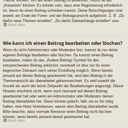
Thema“ klicken. Um auf einen Beitrag zu antworten, musst du auf
„Antworten“ klicken. Es könnte sein, dass eine Registrierung erforderlich
ist, bevor du einen Beitrag schreiben kannst. Deine Berechtigungen sind
jeweils am Ende der Foren- und der Beitragsansicht aufgelistet. Z. B. „Du
darfst neue Themen erstellen“, „Du darfst Dateianhänge erstellen“ usw.
Nach oben
Wie kann ich einen Beitrag bearbeiten oder löschen?
Wenn du nicht Administrator oder Moderator bist, kannst du nur deine
eigenen Beiträge bearbeiten oder löschen. Du kannst einen Beitrag
bearbeiten, indem du das „Ändere Beitrag“-Symbol für den
entsprechenden Beitrag anklickst; eventuell ist dies nur für einen
begrenzten Zeitraum nach seiner Erstellung möglich. Wenn bereits
jemand auf deinen Beitrag geantwortet hat, wird dein Beitrag in der
Themenansicht als überarbeitet gekennzeichnet. Es wird sowohl die
Anzahl als auch der letzte Zeitpunkt der Bearbeitungen angezeigt. Dieser
Hinweis erscheint nicht, wenn noch niemand auf deinen Beitrag
geantwortet hat oder wenn ein Administrator oder Moderator deinen
Beitrag überarbeitet hat. Diese können jedoch, falls sie es für nötig
halten, eine Notiz hinterlassen, warum dein Beitrag überarbeitet wurde.
Bitte beachte, dass normale Benutzer einen Beitrag nicht löschen
können, wenn bereits jemand darauf geantwortet hat.
Nach oben