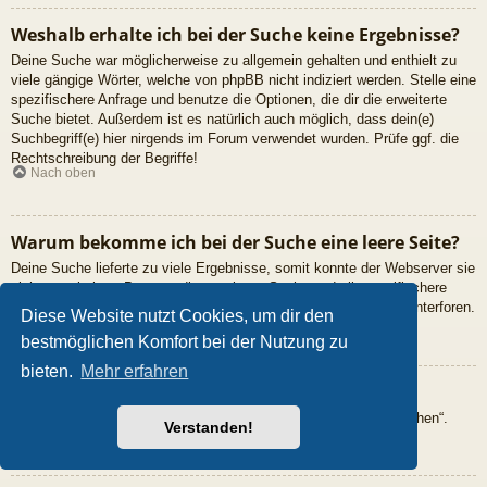
Weshalb erhalte ich bei der Suche keine Ergebnisse?
Deine Suche war möglicherweise zu allgemein gehalten und enthielt zu
viele gängige Wörter, welche von phpBB nicht indiziert werden. Stelle eine
spezifischere Anfrage und benutze die Optionen, die dir die erweiterte
Suche bietet. Außerdem ist es natürlich auch möglich, dass dein(e)
Suchbegriff(e) hier nirgends im Forum verwendet wurden. Prüfe ggf. die
Rechtschreibung der Begriffe!
Nach oben
Warum bekomme ich bei der Suche eine leere Seite?
Deine Suche lieferte zu viele Ergebnisse, somit konnte der Webserver sie
nicht verarbeiten. Benutze die erweiterte Suche und gib spezifischere
Suchbegriffe ein oder beschränke die Suche auf verschiedene Unterforen.
Diese Website nutzt Cookies, um dir den
Nach oben
bestmöglichen Komfort bei der Nutzung zu
bieten.
Mehr erfahren
Wie kann ich nach Mitgliedern suchen?
Gehe zur Mitgliederliste und klicke auf „Nach einem Mitglied suchen“.
Verstanden!
Nach oben