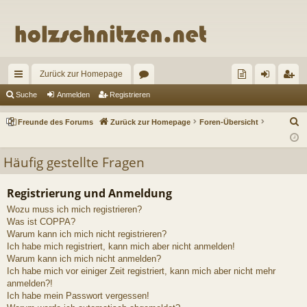
Zurück zur Homepage
ch
or
re
n
eg
Suche
Anmelden
Registrieren
ne
en
un
m
ist
S
Freunde des Forums
Zurück zur Homepage
Foren-Übersicht
llz
de
el
rie
u
c
ug
de
de
re
Häufig gestellte Fragen
h
riff
s
n
n
e
Registrierung und Anmeldung
Fo
Wozu muss ich mich registrieren?
ru
Was ist COPPA?
Warum kann ich mich nicht registrieren?
m
Ich habe mich registriert, kann mich aber nicht anmelden!
Warum kann ich mich nicht anmelden?
s
Ich habe mich vor einiger Zeit registriert, kann mich aber nicht mehr
anmelden?!
Ich habe mein Passwort vergessen!