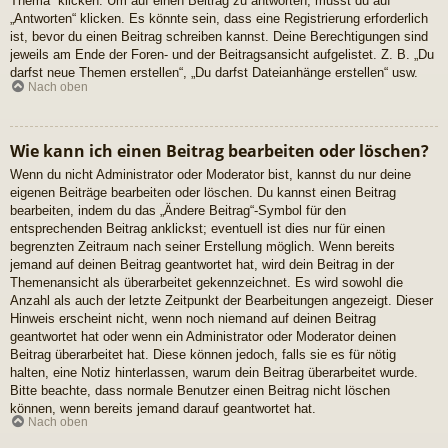
Thema“ klicken. Um auf einen Beitrag zu antworten, musst du auf
„Antworten“ klicken. Es könnte sein, dass eine Registrierung erforderlich
ist, bevor du einen Beitrag schreiben kannst. Deine Berechtigungen sind
jeweils am Ende der Foren- und der Beitragsansicht aufgelistet. Z. B. „Du
darfst neue Themen erstellen“, „Du darfst Dateianhänge erstellen“ usw.
Nach oben
Wie kann ich einen Beitrag bearbeiten oder löschen?
Wenn du nicht Administrator oder Moderator bist, kannst du nur deine
eigenen Beiträge bearbeiten oder löschen. Du kannst einen Beitrag
bearbeiten, indem du das „Ändere Beitrag“-Symbol für den
entsprechenden Beitrag anklickst; eventuell ist dies nur für einen
begrenzten Zeitraum nach seiner Erstellung möglich. Wenn bereits
jemand auf deinen Beitrag geantwortet hat, wird dein Beitrag in der
Themenansicht als überarbeitet gekennzeichnet. Es wird sowohl die
Anzahl als auch der letzte Zeitpunkt der Bearbeitungen angezeigt. Dieser
Hinweis erscheint nicht, wenn noch niemand auf deinen Beitrag
geantwortet hat oder wenn ein Administrator oder Moderator deinen
Beitrag überarbeitet hat. Diese können jedoch, falls sie es für nötig
halten, eine Notiz hinterlassen, warum dein Beitrag überarbeitet wurde.
Bitte beachte, dass normale Benutzer einen Beitrag nicht löschen
können, wenn bereits jemand darauf geantwortet hat.
Nach oben