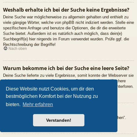
Weshalb erhalte ich bei der Suche keine Ergebnisse?
Deine Suche war möglicherweise zu allgemein gehalten und enthielt zu
viele gängige Wörter, welche von phpBB nicht indiziert werden. Stelle eine
spezifischere Anfrage und benutze die Optionen, die dir die erweiterte
Suche bietet. Außerdem ist es natürlich auch möglich, dass dein(e)
Suchbegriff(e) hier nirgends im Forum verwendet wurden. Prüfe ggf. die
Rechtschreibung der Begriffe!
Nach oben
Warum bekomme ich bei der Suche eine leere Seite?
Deine Suche lieferte zu viele Ergebnisse, somit konnte der Webserver sie
nicht verarbeiten. Benutze die erweiterte Suche und gib spezifischere
Suchbegriffe ein oder beschränke die Suche auf verschiedene Unterforen.
Diese Website nutzt Cookies, um dir den
Nach oben
bestmöglichen Komfort bei der Nutzung zu
bieten.
Mehr erfahren
Wie kann ich nach Mitgliedern suchen?
Gehe zur Mitgliederliste und klicke auf „Nach einem Mitglied suchen“.
Verstanden!
Nach oben