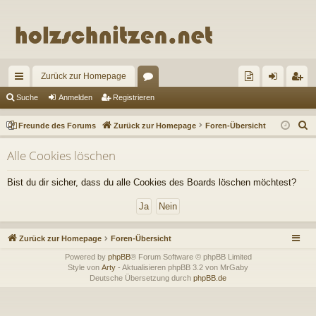
Zurück zur Homepage
ch
or
re
n
eg
Suche
Anmelden
Registrieren
ne
en
un
m
ist
S
Freunde des Forums
Zurück zur Homepage
Foren-Übersicht
llz
de
el
rie
u
Alle Cookies löschen
c
ug
de
de
re
h
riff
s
n
n
Bist du dir sicher, dass du alle Cookies des Boards löschen möchtest?
e
Fo
ru
Zurück zur Homepage
Foren-Übersicht
m
Powered by
phpBB
® Forum Software © phpBB Limited
s
Style von
Arty
- Aktualisieren phpBB 3.2 von MrGaby
Deutsche Übersetzung durch
phpBB.de