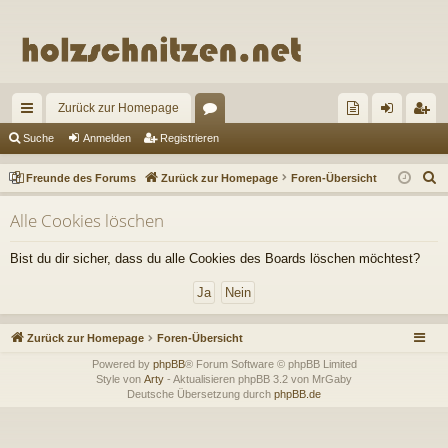
Zurück zur Homepage
ch
or
re
n
eg
Suche
Anmelden
Registrieren
ne
en
un
m
ist
S
Freunde des Forums
Zurück zur Homepage
Foren-Übersicht
llz
de
el
rie
u
Alle Cookies löschen
c
ug
de
de
re
h
riff
s
n
n
Bist du dir sicher, dass du alle Cookies des Boards löschen möchtest?
e
Fo
ru
Zurück zur Homepage
Foren-Übersicht
m
Powered by
phpBB
® Forum Software © phpBB Limited
s
Style von
Arty
- Aktualisieren phpBB 3.2 von MrGaby
Deutsche Übersetzung durch
phpBB.de