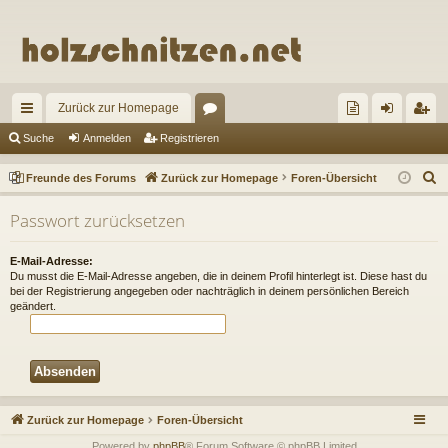
Zurück zur Homepage
ch
or
re
n
eg
Suche
Anmelden
Registrieren
ne
en
un
m
ist
S
Freunde des Forums
Zurück zur Homepage
Foren-Übersicht
llz
de
el
rie
u
Passwort zurücksetzen
c
ug
de
de
re
h
riff
s
n
n
E-Mail-Adresse:
e
Du musst die E-Mail-Adresse angeben, die in deinem Profil hinterlegt ist. Diese hast du
Fo
bei der Registrierung angegeben oder nachträglich in deinem persönlichen Bereich
geändert.
ru
m
s
Zurück zur Homepage
Foren-Übersicht
Powered by
phpBB
® Forum Software © phpBB Limited