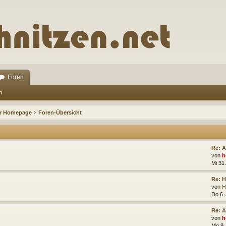
Foren
n
ur Homepage
Foren-Übersicht
Re: 
von
h
Mi 31.
Re: 
von
H
Do 6.
Re: A
von
h
Mo 9.