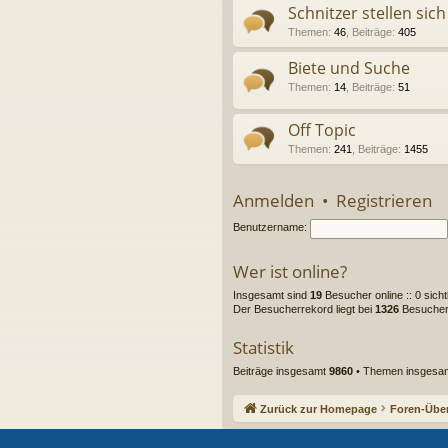
Schnitzer stellen sich
Themen
:
46
,
Beiträge
:
405
Biete und Suche
Themen
:
14
,
Beiträge
:
51
Off Topic
Themen
:
241
,
Beiträge
:
1455
Anmelden
•
Registrieren
Benutzername:
Wer ist online?
Insgesamt sind
19
Besucher online :: 0 sich
Der Besucherrekord liegt bei
1326
Besuchern
Statistik
Beiträge insgesamt
9860
• Themen insgesa
Zurück zur Homepage
Foren-Über