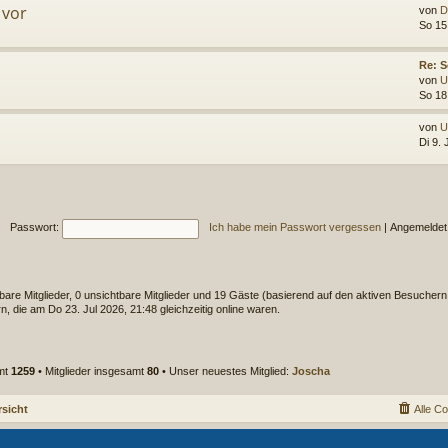
 vor
von
D
So 15
Re: S
von
U
So 18
von
U
Di 9.
Passwort:
Ich habe mein Passwort vergessen
|
Angemeldet
tbare Mitglieder, 0 unsichtbare Mitglieder und 19 Gäste (basierend auf den aktiven Besuchern 
, die am Do 23. Jul 2026, 21:48 gleichzeitig online waren.
mt
1259
• Mitglieder insgesamt
80
• Unser neuestes Mitglied:
Joscha
sicht
Alle C
Powered by
phpBB
® Forum Software © phpBB Limited