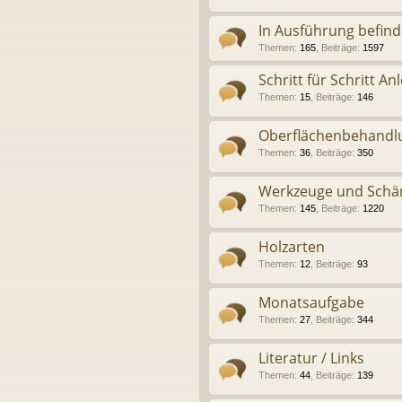
In Ausführung befind
Themen
:
165
,
Beiträge
:
1597
Schritt für Schritt An
Themen
:
15
,
Beiträge
:
146
Oberflächenbehandl
Themen
:
36
,
Beiträge
:
350
Werkzeuge und Schä
Themen
:
145
,
Beiträge
:
1220
Holzarten
Themen
:
12
,
Beiträge
:
93
Monatsaufgabe
Themen
:
27
,
Beiträge
:
344
Literatur / Links
Themen
:
44
,
Beiträge
:
139