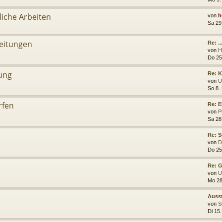
liche Arbeiten
von
h
Sa 29
leitungen
Re: .
von
H
Do 25
ung
Re: K
von
U
So 8.
rfen
Re: E
von
P
Sa 28
Re: S
von
D
Do 25
Re: G
von
U
Mo 28
Auss
von
S
Di 15