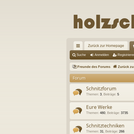
Zurück zur Homepage
ch
Suche
Anmelden
Registriere
ne
Freunde des Forums
Zurück z
llz
Forum
ug
Schnitzforum
riff
Themen
:
3
,
Beiträge
:
5
Eure Werke
Themen
:
480
,
Beiträge
:
3735
Schnitztechniken
Themen
:
31
,
Beiträge
:
266