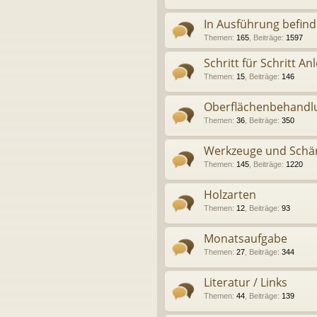
In Ausführung befind
Themen
:
165
,
Beiträge
:
1597
Schritt für Schritt An
Themen
:
15
,
Beiträge
:
146
Oberflächenbehandl
Themen
:
36
,
Beiträge
:
350
Werkzeuge und Schä
Themen
:
145
,
Beiträge
:
1220
Holzarten
Themen
:
12
,
Beiträge
:
93
Monatsaufgabe
Themen
:
27
,
Beiträge
:
344
Literatur / Links
Themen
:
44
,
Beiträge
:
139