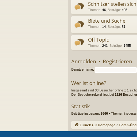
Schnitzer stellen sich
Themen
:
46
,
Beiträge
:
405
Biete und Suche
Themen
:
14
,
Beiträge
:
51
Off Topic
Themen
:
241
,
Beiträge
:
1455
Anmelden
•
Registrieren
Benutzername:
Wer ist online?
Insgesamt sind
38
Besucher online :: 1 sich
Der Besucherrekord liegt bei
1326
Besuchern
Statistik
Beiträge insgesamt
9860
• Themen insgesa
Zurück zur Homepage
Foren-Über