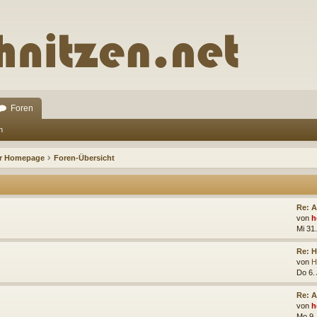
Foren
n
ur Homepage
Foren-Übersicht
Re: 
von
h
Mi 31.
Re: 
von
H
Do 6.
Re: A
von
h
Mo 9.