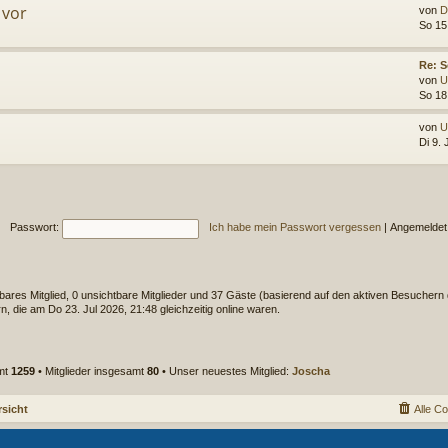
 vor
von
D
So 15
Re: S
von
U
So 18
von
U
Di 9.
Passwort:
Ich habe mein Passwort vergessen
|
Angemeldet
tbares Mitglied, 0 unsichtbare Mitglieder und 37 Gäste (basierend auf den aktiven Besuchern 
, die am Do 23. Jul 2026, 21:48 gleichzeitig online waren.
mt
1259
• Mitglieder insgesamt
80
• Unser neuestes Mitglied:
Joscha
sicht
Alle C
Powered by
phpBB
® Forum Software © phpBB Limited