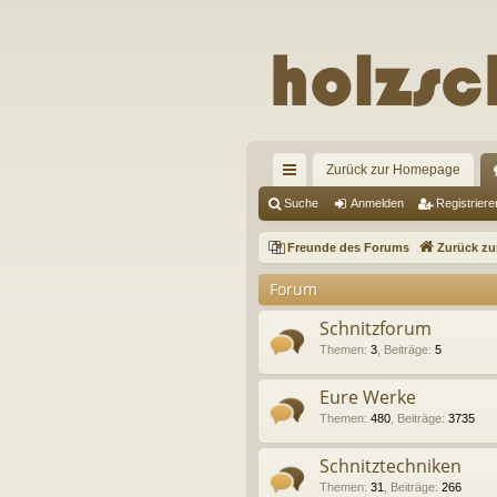
Zurück zur Homepage
ch
Suche
Anmelden
Registriere
ne
Freunde des Forums
Zurück z
llz
Forum
ug
Schnitzforum
riff
Themen
:
3
,
Beiträge
:
5
Eure Werke
Themen
:
480
,
Beiträge
:
3735
Schnitztechniken
Themen
:
31
,
Beiträge
:
266