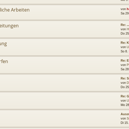
liche Arbeiten
von
h
Sa 29
leitungen
Re: .
von
H
Do 25
ung
Re: K
von
U
So 8.
rfen
Re: E
von
P
Sa 28
Re: S
von
D
Do 25
Re: G
von
U
Mo 28
Auss
von
S
Di 15