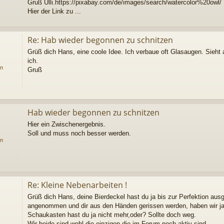
Gruß Ulli.https://pixabay.com/de/images/search/watercolor%20owl/
Hier der Link zu ...
Re: Hab wieder begonnen zu schnitzen
Grüß dich Hans, eine coole Idee. Ich verbaue oft Glasaugen. Sieht 
ich.
en
Gruß
Hab wieder begonnen zu schnitzen
Hier ein Zwischenergebnis.
Soll und muss noch besser werden.
en
Re: Kleine Nebenarbeiten !
Grüß dich Hans, deine Bierdeckel hast du ja bis zur Perfektion ausg
angenommen und dir aus den Händen gerissen werden, haben wir ja 
Schaukasten hast du ja nicht mehr,oder? Sollte doch weg.
Wir beide sind wohl die einzigen die im Forum noch aktiv sind ...