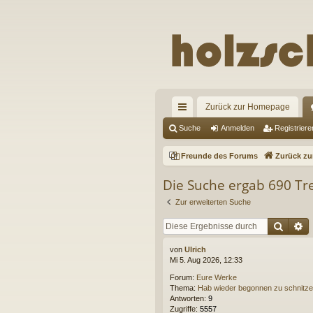
Zurück zur Homepage
ch
Suche
Anmelden
Registriere
ne
Freunde des Forums
Zurück z
llz
Die Suche ergab 690 Tre
ug
Zur erweiterten Suche
riff
Suche
E
von
Ulrich
Mi 5. Aug 2026, 12:33
Forum:
Eure Werke
Thema:
Hab wieder begonnen zu schnitz
Antworten:
9
Zugriffe:
5557