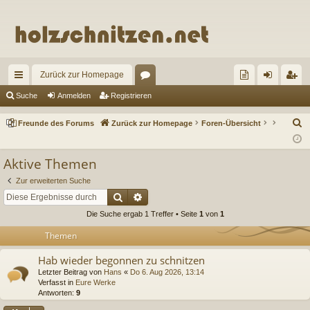
Zurück zur Homepage
ch
or
re
n
eg
Suche
Anmelden
Registrieren
ne
en
un
m
ist
S
Freunde des Forums
Zurück zur Homepage
Foren-Übersicht
llz
de
el
rie
u
c
ug
de
de
re
Aktive Themen
h
riff
s
n
n
Zur erweiterten Suche
e
Suche
Erweiterte Suche
Fo
Die Suche ergab 1 Treffer • Seite
1
von
1
ru
Themen
m
Hab wieder begonnen zu schnitzen
s
Letzter Beitrag von
Hans
«
Do 6. Aug 2026, 13:14
Verfasst in
Eure Werke
Antworten:
9