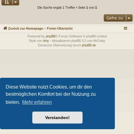
Die Suche ergab 1 Treffer • Seite
1
von
1
Gehe zu
Zurück zur Homepage
Foren-Übersicht
Powered by
phpBB
® Forum Software © phpBB Limited
Style von
Arty
- Aktualisieren phpBB 3.2 von MrGaby
Deutsche Übersetzung durch
phpBB.de
Diese Website nutzt Cookies, um dir den
bestmöglichen Komfort bei der Nutzung zu
bieten.
Mehr erfahren
Verstanden!