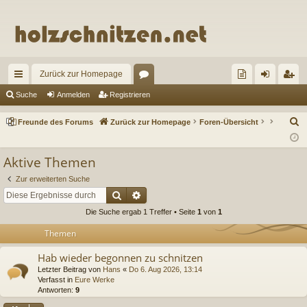
Zurück zur Homepage
ch
or
re
n
eg
Suche
Anmelden
Registrieren
ne
en
un
m
ist
S
Freunde des Forums
Zurück zur Homepage
Foren-Übersicht
llz
de
el
rie
u
c
ug
de
de
re
Aktive Themen
h
riff
s
n
n
Zur erweiterten Suche
e
Suche
Erweiterte Suche
Fo
Die Suche ergab 1 Treffer • Seite
1
von
1
ru
Themen
m
Hab wieder begonnen zu schnitzen
s
Letzter Beitrag von
Hans
«
Do 6. Aug 2026, 13:14
Verfasst in
Eure Werke
Antworten:
9