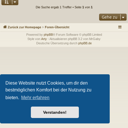
Die Suche ergab 1 Treffer • Seite
1
von
1
Gehe zu
Zurück zur Homepage
Foren-Übersicht
Powered by
phpBB
® Forum Software © phpBB Limited
Style von
Arty
- Aktualisieren phpBB 3.2 von MrGaby
Deutsche Übersetzung durch
phpBB.de
Diese Website nutzt Cookies, um dir den
bestmöglichen Komfort bei der Nutzung zu
bieten.
Mehr erfahren
Verstanden!