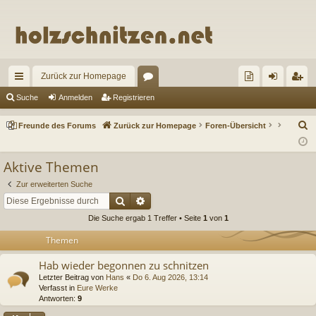
Zurück zur Homepage
ch
or
re
n
eg
Suche
Anmelden
Registrieren
ne
en
un
m
ist
S
Freunde des Forums
Zurück zur Homepage
Foren-Übersicht
llz
de
el
rie
u
c
ug
de
de
re
Aktive Themen
h
riff
s
n
n
Zur erweiterten Suche
e
Suche
Erweiterte Suche
Fo
Die Suche ergab 1 Treffer • Seite
1
von
1
ru
Themen
m
Hab wieder begonnen zu schnitzen
s
Letzter Beitrag von
Hans
«
Do 6. Aug 2026, 13:14
Verfasst in
Eure Werke
Antworten:
9