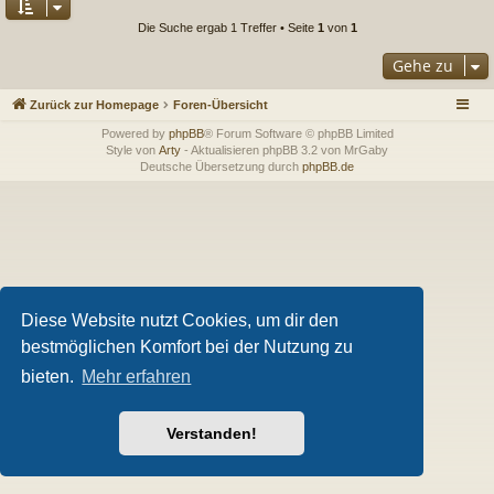
Die Suche ergab 1 Treffer • Seite
1
von
1
Gehe zu
Zurück zur Homepage
Foren-Übersicht
Powered by
phpBB
® Forum Software © phpBB Limited
Style von
Arty
- Aktualisieren phpBB 3.2 von MrGaby
Deutsche Übersetzung durch
phpBB.de
Diese Website nutzt Cookies, um dir den
bestmöglichen Komfort bei der Nutzung zu
bieten.
Mehr erfahren
Verstanden!