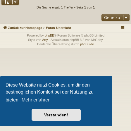
Die Suche ergab 1 Treffer • Seite
1
von
1
Gehe zu
Zurück zur Homepage
Foren-Übersicht
Powered by
phpBB
® Forum Software © phpBB Limited
Style von
Arty
- Aktualisieren phpBB 3.2 von MrGaby
Deutsche Übersetzung durch
phpBB.de
Diese Website nutzt Cookies, um dir den
bestmöglichen Komfort bei der Nutzung zu
bieten.
Mehr erfahren
Verstanden!