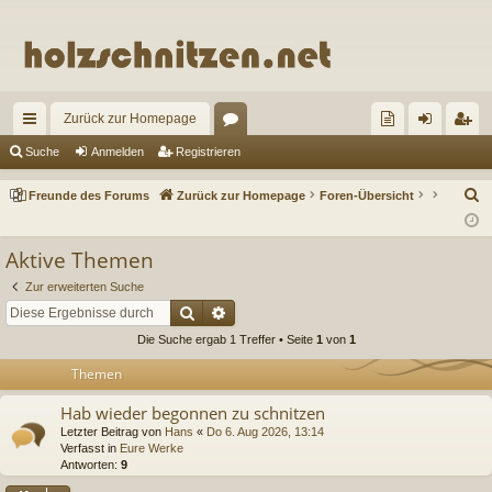
Zurück zur Homepage
ch
or
re
n
eg
Suche
Anmelden
Registrieren
ne
en
un
m
ist
S
Freunde des Forums
Zurück zur Homepage
Foren-Übersicht
llz
de
el
rie
u
c
ug
de
de
re
Aktive Themen
h
riff
s
n
n
Zur erweiterten Suche
e
Suche
Erweiterte Suche
Fo
Die Suche ergab 1 Treffer • Seite
1
von
1
ru
Themen
m
Hab wieder begonnen zu schnitzen
s
Letzter Beitrag von
Hans
«
Do 6. Aug 2026, 13:14
Verfasst in
Eure Werke
Antworten:
9