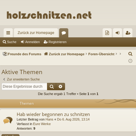
Zurück zur Homepage
ch
or
re
n
eg
Suche
Anmelden
Registrieren
ne
en
un
m
ist
S
Freunde des Forums
Zurück zur Homepage
Foren-Übersicht
llz
de
el
rie
u
c
ug
de
de
re
Aktive Themen
h
riff
s
n
n
Zur erweiterten Suche
e
Suche
Erweiterte Suche
Fo
Die Suche ergab 1 Treffer • Seite
1
von
1
ru
Themen
m
Hab wieder begonnen zu schnitzen
s
Letzter Beitrag von
Hans
«
Do 6. Aug 2026, 13:14
Verfasst in
Eure Werke
Antworten:
9