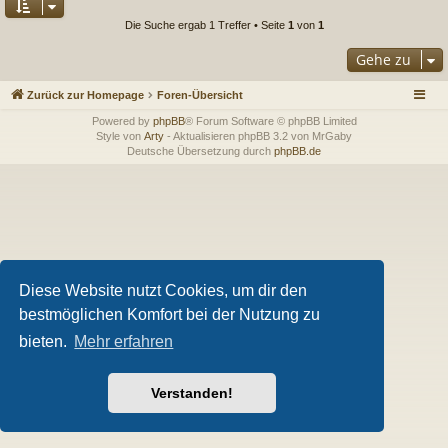
Die Suche ergab 1 Treffer • Seite
1
von
1
Gehe zu
Zurück zur Homepage
Foren-Übersicht
Powered by
phpBB
® Forum Software © phpBB Limited
Style von
Arty
- Aktualisieren phpBB 3.2 von MrGaby
Deutsche Übersetzung durch
phpBB.de
Diese Website nutzt Cookies, um dir den
bestmöglichen Komfort bei der Nutzung zu
bieten.
Mehr erfahren
Verstanden!