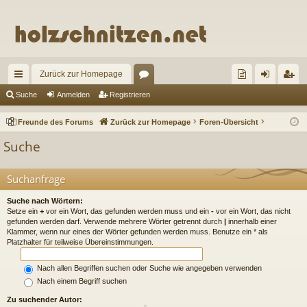
Zurück zur Homepage
ch
or
re
n
eg
Suche
Anmelden
Registrieren
ne
en
un
m
ist
Freunde des Forums
Zurück zur Homepage
Foren-Übersicht
llz
de
el
rie
Suche
ug
de
de
re
riff
s
n
n
Suchanfrage
Fo
Suche nach Wörtern:
Setze ein
+
vor ein Wort, das gefunden werden muss und ein
-
vor ein Wort, das nicht
ru
gefunden werden darf. Verwende mehrere Wörter getrennt durch
|
innerhalb einer
Klammer, wenn nur eines der Wörter gefunden werden muss. Benutze ein * als
m
Platzhalter für teilweise Übereinstimmungen.
s
Nach allen Begriffen suchen oder Suche wie angegeben verwenden
Nach einem Begriff suchen
Zu suchender Autor: