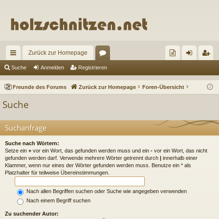
Zurück zur Homepage
ch
or
re
n
eg
Suche
Anmelden
Registrieren
ne
en
un
m
ist
Freunde des Forums
Zurück zur Homepage
Foren-Übersicht
llz
de
el
rie
Suche
ug
de
de
re
riff
s
n
n
Suchanfrage
Fo
Suche nach Wörtern:
Setze ein
+
vor ein Wort, das gefunden werden muss und ein
-
vor ein Wort, das nicht
ru
gefunden werden darf. Verwende mehrere Wörter getrennt durch
|
innerhalb einer
Klammer, wenn nur eines der Wörter gefunden werden muss. Benutze ein * als
m
Platzhalter für teilweise Übereinstimmungen.
s
Nach allen Begriffen suchen oder Suche wie angegeben verwenden
Nach einem Begriff suchen
Zu suchender Autor: