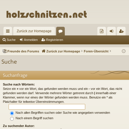
Zurück zur Homepage
ch
or
re
n
eg
Suche
Anmelden
Registrieren
ne
en
un
m
ist
Freunde des Forums
Zurück zur Homepage
Foren-Übersicht
llz
de
el
rie
Suche
ug
de
de
re
riff
s
n
n
Suchanfrage
Fo
Suche nach Wörtern:
Setze ein
+
vor ein Wort, das gefunden werden muss und ein
-
vor ein Wort, das nicht
ru
gefunden werden darf. Verwende mehrere Wörter getrennt durch
|
innerhalb einer
Klammer, wenn nur eines der Wörter gefunden werden muss. Benutze ein * als
m
Platzhalter für teilweise Übereinstimmungen.
s
Nach allen Begriffen suchen oder Suche wie angegeben verwenden
Nach einem Begriff suchen
Zu suchender Autor: