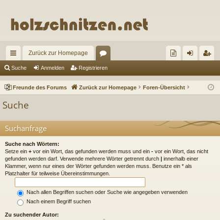
Zurück zur Homepage
ch
or
re
n
eg
Suche
Anmelden
Registrieren
ne
en
un
m
ist
Freunde des Forums
Zurück zur Homepage
Foren-Übersicht
llz
de
el
rie
Suche
ug
de
de
re
riff
s
n
n
Suchanfrage
Fo
Suche nach Wörtern:
Setze ein
+
vor ein Wort, das gefunden werden muss und ein
-
vor ein Wort, das nicht
ru
gefunden werden darf. Verwende mehrere Wörter getrennt durch
|
innerhalb einer
Klammer, wenn nur eines der Wörter gefunden werden muss. Benutze ein * als
m
Platzhalter für teilweise Übereinstimmungen.
s
Nach allen Begriffen suchen oder Suche wie angegeben verwenden
Nach einem Begriff suchen
Zu suchender Autor: