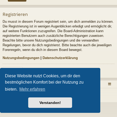
Registrieren
Du musst in diesem Forum registriert sein, um dich anmelden zu können.
Die Registrierung ist in wenigen Augenblicken erledigt und ermöglicht dir,
auf weitere Funktionen zuzugreifen. Die Board-Administration kann
registrierten Benutzern auch zusätzliche Berechtigungen zuweisen.
Beachte bitte unsere Nutzungsbedingungen und die verwandten
Regelungen, bevor du dich registrierst. Bitte beachte auch die jeweiligen
Forenregeln, wenn du dich in diesem Board bewegst.
Nutzungsbedingungen
|
Datenschutzerklärung
Registrieren
Diese Website nutzt Cookies, um dir den
bestmöglichen Komfort bei der Nutzung zu
Zurück zur Homepage
Foren-Übersicht
bieten.
Mehr erfahren
Powered by
phpBB
® Forum Software © phpBB Limited
Style von
Arty
- Aktualisieren phpBB 3.2 von MrGaby
Deutsche Übersetzung durch
phpBB.de
Verstanden!