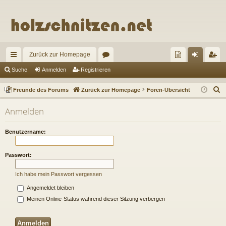
Zurück zur Homepage
ch
or
re
n
eg
Suche
Anmelden
Registrieren
ne
en
un
m
ist
S
Freunde des Forums
Zurück zur Homepage
Foren-Übersicht
llz
de
el
rie
u
Anmelden
c
ug
de
de
re
h
riff
s
n
n
Benutzername:
e
Fo
Passwort:
ru
Ich habe mein Passwort vergessen
m
Angemeldet bleiben
s
Meinen Online-Status während dieser Sitzung verbergen