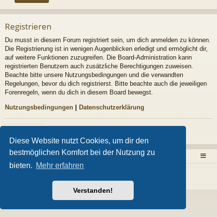
Registrieren
Du musst in diesem Forum registriert sein, um dich anmelden zu können.
Die Registrierung ist in wenigen Augenblicken erledigt und ermöglicht dir,
auf weitere Funktionen zuzugreifen. Die Board-Administration kann
registrierten Benutzern auch zusätzliche Berechtigungen zuweisen.
Beachte bitte unsere Nutzungsbedingungen und die verwandten
Regelungen, bevor du dich registrierst. Bitte beachte auch die jeweiligen
Forenregeln, wenn du dich in diesem Board bewegst.
Nutzungsbedingungen
|
Datenschutzerklärung
Registrieren
Diese Website nutzt Cookies, um dir den
bestmöglichen Komfort bei der Nutzung zu
Zurück zur Homepage
Foren-Übersicht
bieten.
Mehr erfahren
Powered by
phpBB
® Forum Software © phpBB Limited
Style von
Arty
- Aktualisieren phpBB 3.2 von MrGaby
Deutsche Übersetzung durch
phpBB.de
Verstanden!