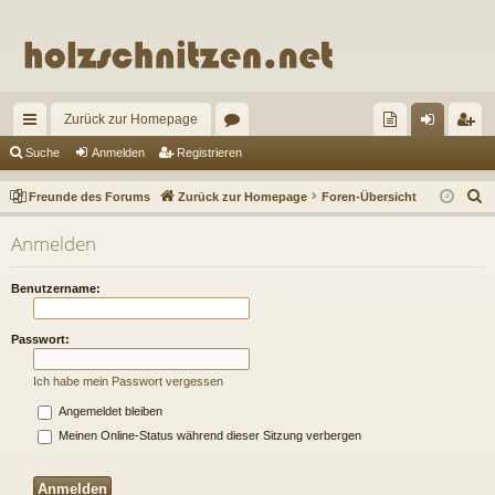
Zurück zur Homepage
ch
or
re
n
eg
Suche
Anmelden
Registrieren
ne
en
un
m
ist
S
Freunde des Forums
Zurück zur Homepage
Foren-Übersicht
llz
de
el
rie
u
Anmelden
c
ug
de
de
re
h
riff
s
n
n
Benutzername:
e
Fo
Passwort:
ru
Ich habe mein Passwort vergessen
m
Angemeldet bleiben
s
Meinen Online-Status während dieser Sitzung verbergen