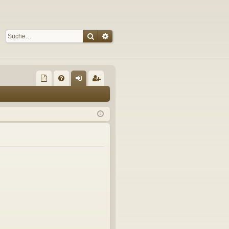
Suche
Erweiterte Suche
S
re
FA
n
eg
un
Q
m
ist
de
el
rie
de
de
re
s
n
n
Fo
ru
m
s