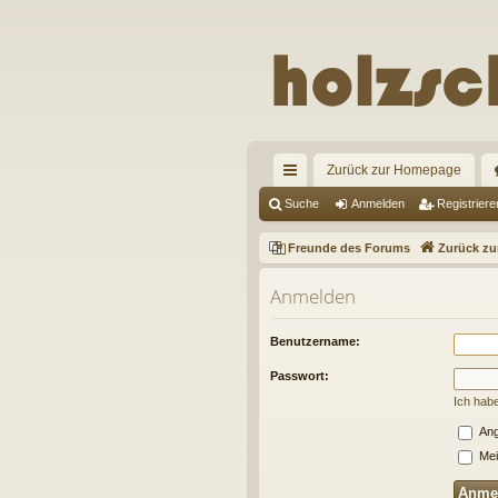
Zurück zur Homepage
ch
Suche
Anmelden
Registriere
ne
Freunde des Forums
Zurück z
llz
Anmelden
ug
riff
Benutzername:
Passwort:
Ich hab
Ang
Mei