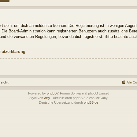
t sein, um dich anmelden zu können. Die Registrierung ist in wenigen Augenbl
. Die Board-Administration kann registrierten Benutzern auch zusätzliche Be
nd die verwandten Regelungen, bevor du dich registrierst. Bitte beachte auch
hutzerklärung
sicht
Alle C
Powered by
phpBB
® Forum Software © phpBB Limited
Style von
Arty
- Aktualisieren phpBB 3.2 von MrGaby
Deutsche Übersetzung durch
phpBB.de