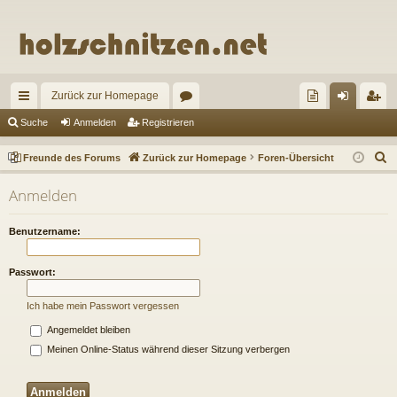
Zurück zur Homepage
ch
or
re
n
eg
Suche
Anmelden
Registrieren
ne
en
un
m
ist
S
Freunde des Forums
Zurück zur Homepage
Foren-Übersicht
llz
de
el
rie
u
Anmelden
c
ug
de
de
re
h
riff
s
n
n
Benutzername:
e
Fo
Passwort:
ru
Ich habe mein Passwort vergessen
m
Angemeldet bleiben
s
Meinen Online-Status während dieser Sitzung verbergen