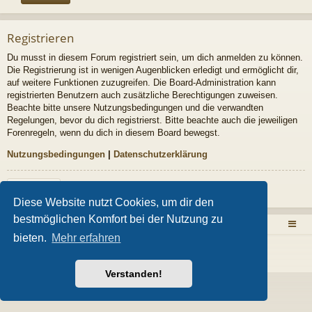
Registrieren
Du musst in diesem Forum registriert sein, um dich anmelden zu können.
Die Registrierung ist in wenigen Augenblicken erledigt und ermöglicht dir,
auf weitere Funktionen zuzugreifen. Die Board-Administration kann
registrierten Benutzern auch zusätzliche Berechtigungen zuweisen.
Beachte bitte unsere Nutzungsbedingungen und die verwandten
Regelungen, bevor du dich registrierst. Bitte beachte auch die jeweiligen
Forenregeln, wenn du dich in diesem Board bewegst.
Nutzungsbedingungen
|
Datenschutzerklärung
Registrieren
Diese Website nutzt Cookies, um dir den
bestmöglichen Komfort bei der Nutzung zu
Zurück zur Homepage
Foren-Übersicht
bieten.
Mehr erfahren
Powered by
phpBB
® Forum Software © phpBB Limited
Style von
Arty
- Aktualisieren phpBB 3.2 von MrGaby
Deutsche Übersetzung durch
phpBB.de
Verstanden!