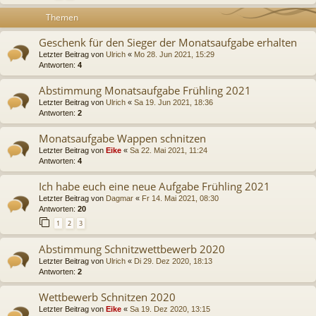
Themen
Geschenk für den Sieger der Monatsaufgabe erhalten
Letzter Beitrag von
Ulrich
«
Mo 28. Jun 2021, 15:29
Antworten:
4
Abstimmung Monatsaufgabe Frühling 2021
Letzter Beitrag von
Ulrich
«
Sa 19. Jun 2021, 18:36
Antworten:
2
Monatsaufgabe Wappen schnitzen
Letzter Beitrag von
Eike
«
Sa 22. Mai 2021, 11:24
Antworten:
4
Ich habe euch eine neue Aufgabe Frühling 2021
Letzter Beitrag von
Dagmar
«
Fr 14. Mai 2021, 08:30
Antworten:
20
1
2
3
Abstimmung Schnitzwettbewerb 2020
Letzter Beitrag von
Ulrich
«
Di 29. Dez 2020, 18:13
Antworten:
2
Wettbewerb Schnitzen 2020
Letzter Beitrag von
Eike
«
Sa 19. Dez 2020, 13:15