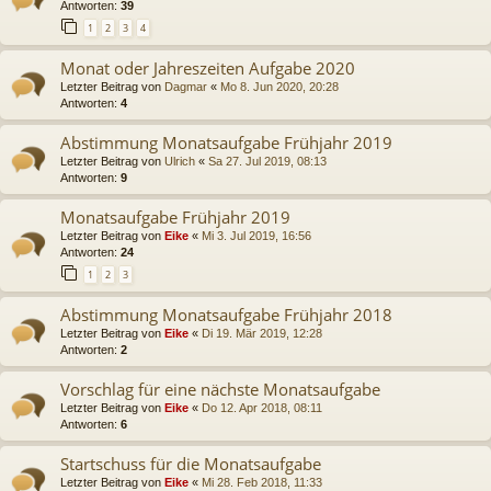
Antworten:
39
1
2
3
4
Monat oder Jahreszeiten Aufgabe 2020
Letzter Beitrag von
Dagmar
«
Mo 8. Jun 2020, 20:28
Antworten:
4
Abstimmung Monatsaufgabe Frühjahr 2019
Letzter Beitrag von
Ulrich
«
Sa 27. Jul 2019, 08:13
Antworten:
9
Monatsaufgabe Frühjahr 2019
Letzter Beitrag von
Eike
«
Mi 3. Jul 2019, 16:56
Antworten:
24
1
2
3
Abstimmung Monatsaufgabe Frühjahr 2018
Letzter Beitrag von
Eike
«
Di 19. Mär 2019, 12:28
Antworten:
2
Vorschlag für eine nächste Monatsaufgabe
Letzter Beitrag von
Eike
«
Do 12. Apr 2018, 08:11
Antworten:
6
Startschuss für die Monatsaufgabe
Letzter Beitrag von
Eike
«
Mi 28. Feb 2018, 11:33