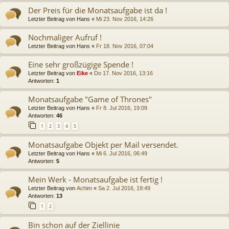
Der Preis für die Monatsaufgabe ist da !
Letzter Beitrag von
Hans
«
Mi 23. Nov 2016, 14:26
Nochmaliger Aufruf !
Letzter Beitrag von
Hans
«
Fr 18. Nov 2016, 07:04
Eine sehr großzügige Spende !
Letzter Beitrag von
Eike
«
Do 17. Nov 2016, 13:16
Antworten:
1
Monatsaufgabe "Game of Thrones"
Letzter Beitrag von
Hans
«
Fr 8. Jul 2016, 19:09
Antworten:
46
1
2
3
4
5
Monatsaufgabe Objekt per Mail versendet.
Letzter Beitrag von
Hans
«
Mi 6. Jul 2016, 06:49
Antworten:
5
Mein Werk - Monatsaufgabe ist fertig !
Letzter Beitrag von
Achim
«
Sa 2. Jul 2016, 19:49
Antworten:
13
1
2
Bin schon auf der Ziellinie