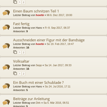
1
2
Einen Baum schnitzen Teil 1
Letzter Beitrag von
hoerbi
«
Mi 6. Dez 2017, 19:00
Fast fertig
Letzter Beitrag von
Hans
«
Fr 8. Sep 2017, 06:37
Antworten:
9
Ausschneiden einer Figur mit der Bandsäge
Letzter Beitrag von
hoerbi
«
So 19. Feb 2017, 19:47
Antworten:
16
1
2
Volksaltar
Letzter Beitrag von
Sepp
«
Sa 14. Jan 2017, 09:33
Antworten:
16
1
2
Ein Buch mit einer Schublade ?
Letzter Beitrag von
Hans
«
So 24. Jul 2016, 17:11
Antworten:
5
Beiträge zur Anleitung
Letzter Beitrag von
Dirk
«
Sa 5. Mär 2016, 06:51
Antworten:
5