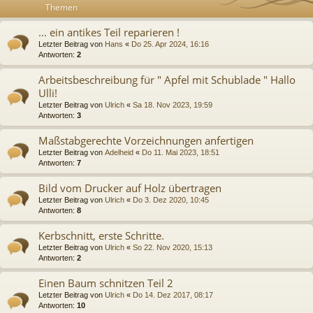
Themen
... ein antikes Teil reparieren !
Letzter Beitrag von
Hans
«
Do 25. Apr 2024, 16:16
Antworten:
2
Arbeitsbeschreibung für " Apfel mit Schublade " Hallo
Ulli!
Letzter Beitrag von
Ulrich
«
Sa 18. Nov 2023, 19:59
Antworten:
3
Maßstabgerechte Vorzeichnungen anfertigen
Letzter Beitrag von
Adelheid
«
Do 11. Mai 2023, 18:51
Antworten:
7
Bild vom Drucker auf Holz übertragen
Letzter Beitrag von
Ulrich
«
Do 3. Dez 2020, 10:45
Antworten:
8
Kerbschnitt, erste Schritte.
Letzter Beitrag von
Ulrich
«
So 22. Nov 2020, 15:13
Antworten:
2
Einen Baum schnitzen Teil 2
Letzter Beitrag von
Ulrich
«
Do 14. Dez 2017, 08:17
Antworten:
10