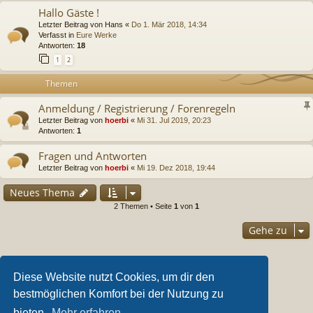
Hallo Gäste !
Letzter Beitrag von
Hans
«
Do 1. Mär 2018, 14:34
Verfasst in
Eure Werke
Antworten:
18
1
2
Themen
Anmeldung / Registrierung / Forenregeln
Letzter Beitrag von
hoerbi
«
Mi 31. Jul 2019, 20:23
Antworten:
1
Fragen und Antworten
Letzter Beitrag von
hoerbi
«
Mi 19. Dez 2018, 19:44
Neues Thema
2 Themen • Seite
1
von
1
Gehe zu
Berechtigungen in diesem Forum
Diese Website nutzt Cookies, um dir den
Du darfst
keine
neuen Themen in diesem Forum erstellen.
Du darfst
keine
Antworten zu Themen in diesem Forum erstellen.
bestmöglichen Komfort bei der Nutzung zu
Du darfst deine Beiträge in diesem Forum
nicht
ändern.
Du darfst deine Beiträge in diesem Forum
nicht
löschen.
bieten.
Mehr erfahren