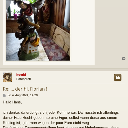
c
hoerbi
Forenprofi
Re: ... der hl. Florian !
B
So 4. Aug 2024, 14:20
e
Hallo Hans,
i
t
r
ich denke, da erübrigt sich jeder Kommentar. Da musste ich allerdings
a
deiner Frau Recht geben, so eine Figur, selbst wenn diese aus einem
g
Rohling ist, gibt man wegen der paar Euro nicht weg.
Die farbliche Zusammenstellung hast du sehr gut hinbekommen, doch