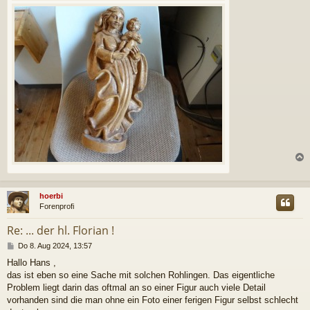
c
hoerbi
Forenprofi
Re: ... der hl. Florian !
B
Do 8. Aug 2024, 13:57
e
Hallo Hans ,
i
das ist eben so eine Sache mit solchen Rohlingen. Das eigentliche
t
r
Problem liegt darin das oftmal an so einer Figur auch viele Detail
a
vorhanden sind die man ohne ein Foto einer ferigen Figur selbst schlecht
g