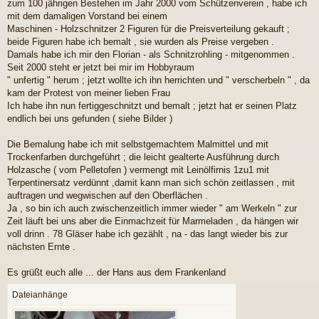
r
zum 100 jährigen Bestehen im Jahr 2000 vom Schützenverein , habe ich
a
mit dem damaligen Vorstand bei einem
g
Maschinen - Holzschnitzer 2 Figuren für die Preisverteilung gekauft ;
beide Figuren habe ich bemalt , sie wurden als Preise vergeben .
Damals habe ich mir den Florian - als Schnitzrohling - mitgenommen .
Seit 2000 steht er jetzt bei mir im Hobbyraum
" unfertig " herum ; jetzt wollte ich ihn herrichten und " verscherbeln " , da
kam der Protest von meiner lieben Frau
Ich habe ihn nun fertiggeschnitzt und bemalt ; jetzt hat er seinen Platz
endlich bei uns gefunden ( siehe Bilder )
Die Bemalung habe ich mit selbstgemachtem Malmittel und mit
Trockenfarben durchgeführt ; die leicht gealterte Ausführung durch
Holzasche ( vom Pelletofen ) vermengt mit Leinölfirnis 1zu1 mit
Terpentinersatz verdünnt ,damit kann man sich schön zeitlassen , mit
auftragen und wegwischen auf den Oberflächen .
Ja , so bin ich auch zwischenzeitlich immer wieder " am Werkeln " zur
Zeit läuft bei uns aber die Einmachzeit für Marmeladen , da hängen wir
voll drinn . 78 Gläser habe ich gezählt , na - das langt wieder bis zur
nächsten Ernte .
Es grüßt euch alle ... der Hans aus dem Frankenland
Dateianhänge