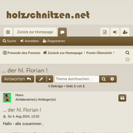
Zurück zur Homepage
ch
or
re
n
eg
Suche
Anmelden
Registrieren
ne
en
un
m
ist
S
Freunde des Forums
Zurück zur Homepage
Foren-Übersicht
llz
de
el
rie
u
c
ug
de
de
re
... der hl. Florian !
h
riff
s
n
n
Suche
Erweiter
Antworten
e
Fo
5 Beiträge • Seite
1
von
1
ru
Hans
Ambitionierte(r) Anfänger(in)
m
... der hl. Florian !
s
B
So 4. Aug 2024, 13:03
e
Hallo - alle zusammen ,
i
t