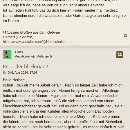
was sage ich da, habe es von dir auch nicht anders erwartet.
Ist auf jeden Fall toll, das du dich hier im Forum wieder mal meldest.
Es ist ohnehin durch die Urlaubszeit oder Gartentätigkeiten sehr ruhig hier
im Forum.
Mit besten Grüßen aus dem Gebirge
Herbert
(Co Admin)
https://www.youtube.com/@Holzschnitzen-hr
c
Hans
Ambitionierte(r) Anfänger(in)
Re: ... der hl. Florian !
B
Di 6. Aug 2024, 17:08
e
Hallo Herbert ,
i
schön , daß dir meine Arbeit gefällt . Nach so langer Zeit habe ich mich
t
r
endlich mal durchgerungen , den Florian fertig zu machen . Allerdings
a
habe ich noch eine Marien - Figur , die mir mal mein Altwarenhändler
g
mitgebracht hat, ich vermute , daß die sich mal jemand von einem
Maschinenschnitzer gekauft hat und es dann nicht geschafft hat , sie zu
vollenden ; er zieht ja den Kunden alles Mögliche vom Dachboden
herunter . Dann habe ich noch eine kleinere Mery mit Kind bekommen ,
die könnte ich mal noch herrichten , aber die große Figur mit Sicherheit ,
nicht so schnell - sie ist sehr schlecht gefräst , es macht einfach zu viel