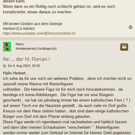
deuten kann.
Wenn dann so ein Rohlig noch schlecht gefräst ist, wird es noch
komplizierter, etwas daraus zu machen.
Mit besten Grüßen aus dem Gebirge
Herbert
(Co Admin)
https://www.youtube.com/@Holzschnitzen-hr
c
Hans
Ambitionierte(r) Anfänger(in)
Re: ... der hl. Florian !
B
Do 8. Aug 2024, 20:30
e
Hallo Herbert ,
i
ich sehe da für uns noch ein weiteres Problem , denn ich möchte nicht so
t
r
speziell meine Räume mit Marienfiguren
a
vollstellen . Die kleinere Figur ist für mich noch hinzubekommen , da
g
benötige ich keine Abbildungen . Die Figur hat mir eine Bürgerin
geschenkt , sie hat sie jahrelang immer bei einem katholischen Fest ( ? )
auf einem Tisch vor die Haustüre gestellt , da auch viele im Dorf große
Kreuze vor dem Haus stehen haben ; dort sind dann einige katholischen
Bürger vom Dorf mit dem Pfarrer entlang gelaufen .
Diese Figur werde ich irgendwann mal nacharbeiten und farblich fassen
und dann über meinen Schaukasten "verscherbeln " .Marienfiguren
werden immer wieder zum Verkauf im Internet für kleines Geld angeboten