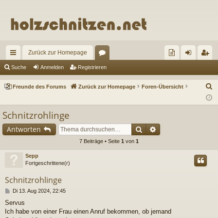
Zurück zur Homepage
ch
or
re
n
eg
Suche
Anmelden
Registrieren
ne
en
un
m
ist
S
Freunde des Forums
Zurück zur Homepage
Foren-Übersicht
llz
de
el
rie
u
c
ug
de
de
re
Schnitzrohlinge
h
riff
s
n
n
Suche
Erweiterte Suche
Antworten
e
Fo
7 Beiträge • Seite
1
von
1
ru
Sepp
Fortgeschrittene(r)
m
Schnitzrohlinge
s
B
Di 13. Aug 2024, 22:45
e
Servus
i
Ich habe von einer Frau einen Anruf bekommen, ob jemand
t