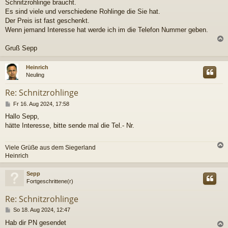
r
Schnitzrohlinge braucht.
a
Es sind viele und verschiedene Rohlinge die Sie hat.
g
Der Preis ist fast geschenkt.
Wenn jemand Interesse hat werde ich im die Telefon Nummer geben.
Gruß Sepp
c
Heinrich
Neuling
Re: Schnitzrohlinge
B
Fr 16. Aug 2024, 17:58
e
Hallo Sepp,
i
hätte Interesse, bitte sende mal die Tel.- Nr.
t
r
a
Viele Grüße aus dem Siegerland
g
Heinrich
c
Sepp
Fortgeschrittene(r)
Re: Schnitzrohlinge
B
So 18. Aug 2024, 12:47
e
Hab dir PN gesendet
i