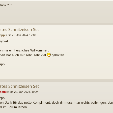
Dank ^_^
stes Schnitzeisen Set
epp
»
So 21. Jan 2024, 12:08
hybiel
n mir ein herzliches Willkommen.
bert hat auch mir sehr, sehr viel
geholfen.
epp
stes Schnitzeisen Set
oerbi
»
Mo 22. Jan 2024, 19:24
epp,
hen Dank für das nette Kompliment, doch dir muss man nichts beibringen, den
ier im Forum lernen.