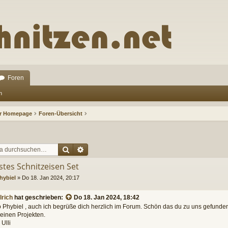
Foren
n
ur Homepage
Foren-Übersicht
Suche
Erweiterte Suche
stes Schnitzeisen Set
hybiel
»
Do 18. Jan 2024, 20:17
lrich
hat geschrieben:
Do 18. Jan 2024, 18:42
o Phybiel , auch ich begrüße dich herzlich im Forum. Schön das du zu uns gefunden 
deinen Projekten.
Ulli