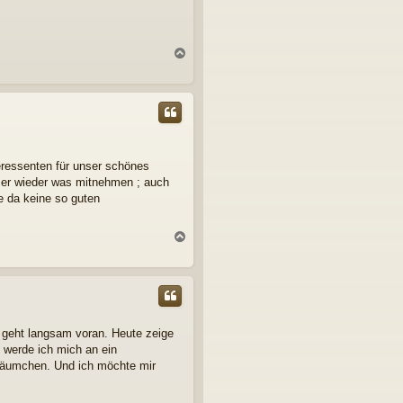
N
a
c
h
o
b
e
n
teressenten für unser schönes
mer wieder was mitnehmen ; auch
te da keine so guten
N
a
c
h
o
b
e
 geht langsam voran. Heute zeige
n
n werde ich mich an ein
n Bäumchen. Und ich möchte mir