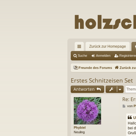
Zurück zur Homepage
ch
Suche
Anmelden
Registriere
ne
Freunde des Forums
Zurück z
llz
Erstes Schnitzeisen Set
ug
Antworten
riff
Re: Er
B
von
P
e
i
U
t
Hall
r
Phybiel
bei 
a
Neuling
Gruß 
g