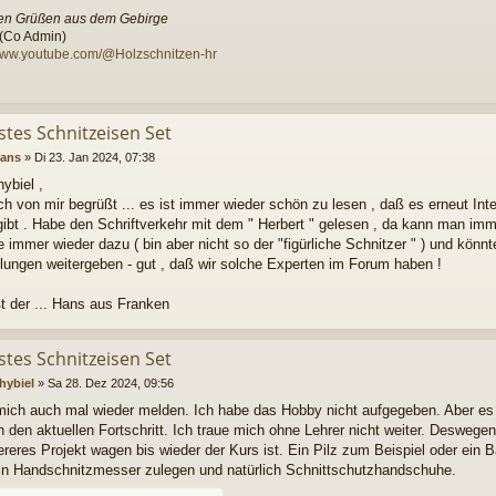
ten Grüßen aus dem Gebirge
(Co Admin)
/www.youtube.com/@Holzschnitzen-hr
stes Schnitzeisen Set
ans
»
Di 23. Jan 2024, 07:38
ybiel ,
ch von mir begrüßt ... es ist immer wieder schön zu lesen , daß es erneut In
ibt . Habe den Schriftverkehr mit dem " Herbert " gelesen , da kann man im
ne immer wieder dazu ( bin aber nicht so der "figürliche Schnitzer " ) und könn
ungen weitergeben - gut , daß wir solche Experten im Forum haben !
t der ... Hans aus Franken
stes Schnitzeisen Set
hybiel
»
Sa 28. Dez 2024, 09:56
mich auch mal wieder melden. Ich habe das Hobby nicht aufgegeben. Aber es
h den aktuellen Fortschritt. Ich traue mich ohne Lehrer nicht weiter. Deswege
ereres Projekt wagen bis wieder der Kurs ist. Ein Pilz zum Beispiel oder ei
in Handschnitzmesser zulegen und natürlich Schnittschutzhandschuhe.