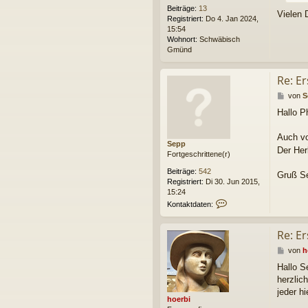
Beiträge:
13
Vielen 
Registriert:
Do 4. Jan 2024,
15:54
Wohnort:
Schwäbisch
Gmünd
Re: Er
B
von
S
e
Hallo P
i
t
r
Auch vo
Sepp
a
Der Her
Fortgeschrittene(r)
g
Beiträge:
542
Gruß S
Registriert:
Di 30. Jun 2015,
15:24
K
Kontaktdaten:
o
n
Re: Er
t
a
B
von
h
k
e
t
Hallo S
i
d
herzlic
t
a
r
jeder h
t
hoerbi
a
e