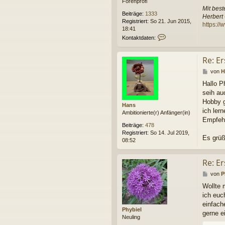
Forenprofi
g
n
Mit bes
v
Beiträge:
1333
Herbert
o
Registriert:
So 21. Jun 2015,
https:/
n
18:41
S
K
Kontaktdaten:
e
o
p
n
p
Re: Er
t
a
B
von
H
k
e
t
Hallo Ph
i
d
seih au
t
a
r
Hobby g
t
Hans
a
ich ler
e
Ambitionierte(r) Anfänger(in)
g
n
Empfehl
Beiträge:
478
v
Registriert:
So 14. Jul 2019,
o
Es grüß
08:52
n
h
o
Re: Er
e
r
B
von
P
b
e
Wollte 
i
i
ich euc
t
r
einfach
Phybiel
a
gerne e
Neuling
g