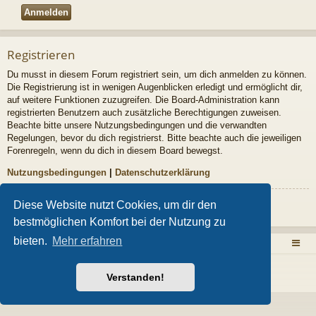
Registrieren
Du musst in diesem Forum registriert sein, um dich anmelden zu können.
Die Registrierung ist in wenigen Augenblicken erledigt und ermöglicht dir,
auf weitere Funktionen zuzugreifen. Die Board-Administration kann
registrierten Benutzern auch zusätzliche Berechtigungen zuweisen.
Beachte bitte unsere Nutzungsbedingungen und die verwandten
Regelungen, bevor du dich registrierst. Bitte beachte auch die jeweiligen
Forenregeln, wenn du dich in diesem Board bewegst.
Nutzungsbedingungen
|
Datenschutzerklärung
Diese Website nutzt Cookies, um dir den
Registrieren
bestmöglichen Komfort bei der Nutzung zu
bieten.
Mehr erfahren
Zurück zur Homepage
Foren-Übersicht
Powered by
phpBB
® Forum Software © phpBB Limited
Style von
Arty
- Aktualisieren phpBB 3.2 von MrGaby
Verstanden!
Deutsche Übersetzung durch
phpBB.de