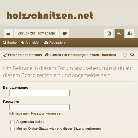
Zurück zur Homepage
ch
or
re
n
eg
Suche
Anmelden
Registrieren
ne
en
un
m
ist
S
Freunde des Forums
Zurück zur Homepage
Foren-Übersicht
llz
de
el
rie
u
Um Beiträge in diesem Forum anzusehen, musst du auf
c
ug
de
de
re
diesem Board registriert und angemeldet sein.
h
riff
s
n
n
e
Benutzername:
Fo
ru
Passwort:
m
Ich habe mein Passwort vergessen
s
Angemeldet bleiben
Meinen Online-Status während dieser Sitzung verbergen