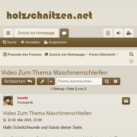
Zurück zur Homepage
ch
or
re
n
eg
Suche
Anmelden
Registrieren
ne
en
un
m
ist
S
Freunde des Forums
Zurück zur Homepage
Foren-Übersicht
llz
de
el
rie
u
c
ug
de
de
re
Video Zum Thema Maschinenschleifen
h
riff
s
n
n
Suche
Erweiter
Antworten
e
Fo
1 Beitrag • Seite
1
von
1
ru
hoerbi
Forenprofi
m
Video Zum Thema Maschinenschleifen
s
B
Di 30. Mär 2021, 22:08
e
Hallo Schnitzfreunde und Gäste dieser Seite,
i
t