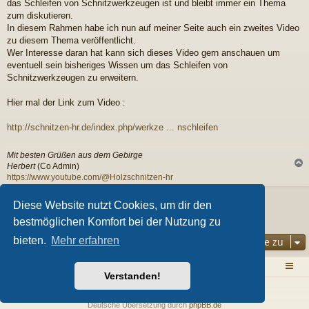
r
das Schleifen von Schnitzwerkzeugen ist und bleibt immer ein Thema
a
zum diskutieren.
g
In diesem Rahmen habe ich nun auf meiner Seite auch ein zweites Video
zu diesem Thema veröffentlicht.
Wer Interesse daran hat kann sich dieses Video gern anschauen um
eventuell sein bisheriges Wissen um das Schleifen von
Schnitzwerkzeugen zu erweitern.
Hier mal der Link zum Video :
http://schnitzen-hr.de/index.php/werkze ... nschleifen
Mit besten Grüßen aus dem Gebirge
Herbert
(Co Admin)
https://www.youtube.com/@Holzschnitzen-hr
c
Antworten
Diese Website nutzt Cookies, um dir den
1 Beitrag • Seite
1
von
1
bestmöglichen Komfort bei der Nutzung zu
bieten.
Mehr erfahren
Gehe zu
Zurück zur Homepage
Foren-Übersicht
Verstanden!
Powered by
phpBB
® Forum Software © phpBB Limited
Style von
Arty
- Aktualisieren phpBB 3.2 von MrGaby
Deutsche Übersetzung durch
phpBB.de