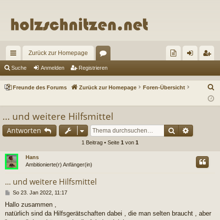
Zurück zur Homepage
ch
or
re
n
eg
Suche
Anmelden
Registrieren
ne
en
un
m
ist
S
Freunde des Forums
Zurück zur Homepage
Foren-Übersicht
llz
de
el
rie
u
c
ug
de
de
re
... und weitere Hilfsmittel
h
riff
s
n
n
Suche
Erweiter
Antworten
e
Fo
1 Beitrag • Seite
1
von
1
ru
Hans
Ambitionierte(r) Anfänger(in)
m
... und weitere Hilfsmittel
s
B
So 23. Jan 2022, 11:17
e
Hallo zusammen ,
i
natürlich sind da Hilfsgerätschaften dabei , die man selten braucht , aber
t