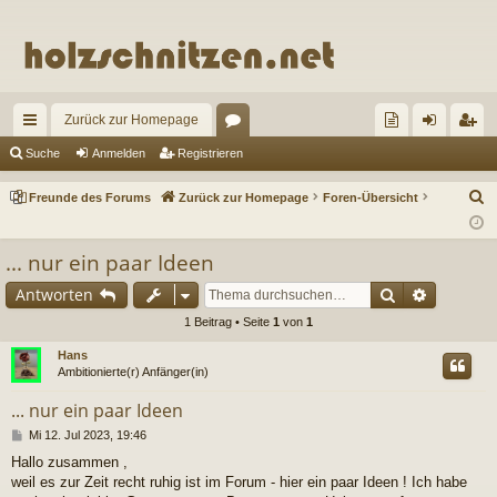
Zurück zur Homepage
ch
or
re
n
eg
Suche
Anmelden
Registrieren
ne
en
un
m
ist
S
Freunde des Forums
Zurück zur Homepage
Foren-Übersicht
llz
de
el
rie
u
c
ug
de
de
re
... nur ein paar Ideen
h
riff
s
n
n
Suche
Erweiter
Antworten
e
Fo
1 Beitrag • Seite
1
von
1
ru
Hans
Ambitionierte(r) Anfänger(in)
m
... nur ein paar Ideen
s
B
Mi 12. Jul 2023, 19:46
e
Hallo zusammen ,
i
weil es zur Zeit recht ruhig ist im Forum - hier ein paar Ideen ! Ich habe
t