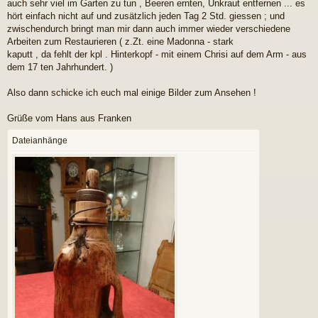
r
auch sehr viel im Garten zu tun , Beeren ernten, Unkraut entfernen ... es
a
hört einfach nicht auf und zusätzlich jeden Tag 2 Std. giessen ; und
g
zwischendurch bringt man mir dann auch immer wieder verschiedene
Arbeiten zum Restaurieren ( z.Zt. eine Madonna - stark
kaputt , da fehlt der kpl . Hinterkopf - mit einem Chrisi auf dem Arm - aus
dem 17 ten Jahrhundert. )
Also dann schicke ich euch mal einige Bilder zum Ansehen !
Grüße vom Hans aus Franken
Dateianhänge