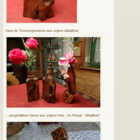
Vase für Trockengestecke aus urigem Abfallholz
... ausgefallene Vasen aus urigem Holz , im Prinzip " Abfallholz"